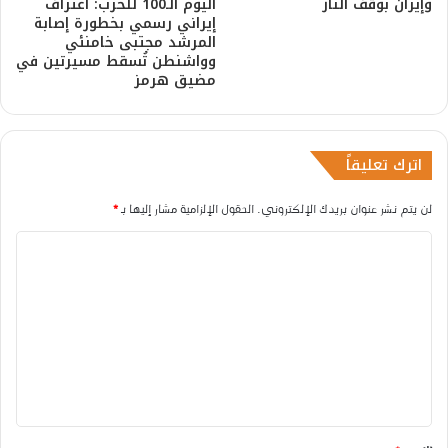
وإيران بوقف النار
اليوم الـ100 للحرب: اعتراف
إيراني رسمي بخطورة إصابة
المرشد مجتبى خامنئي
وواشنطن تُسقط مسيرتين في
مضيق هرمز
اترك تعليقاً
لن يتم نشر عنوان بريدك الإلكتروني.
الحقول الإلزامية مشار إليها بـ
*
ا
ل
ت
ع
ل
ي
ق