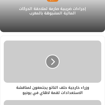
ل
ك
إ
ب
ر
إجراءات ضريبية صارمة لملاحقة الحركات
و
ن
ا
المالية المشبوهة بالمغرب
ي
م
ب
وزراء خارجية حلف الناتو يجتمعون لمناقشة
الاستعدادات لقمة لاهاي في يونيو