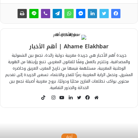
Ahame Elakhbar | أهم الأخبار
جريدة أهم الأخبار هي جريدة مغربية دولية رائدة، تجمع بين الشمولية
والمصداقية، وتلتزم بالعمل وفقًا للقانون المغربي. تنبع رؤيتها من الهوية
الوطنية المغربية، مستلهمة قيمها من تاريخ المغرب العريق وحاضره
المشرق، وتحمل الراية المغربية رمزًا للفخر والانتماء. تسعى الجريدة إلى تقديم
محتوى يواكب تطلعات القارئ محليًا ودوليًا، بروح مغربية أصيلة تجمع بين
الحداثة والجذور الثقافية.
T
i
م
ف
ت
ل
ي
ا
k
و
ي
و
ي
و
ن
T
ق
س
ي
ن
ت
س
o
ع
ب
ت
ك
ي
ت
k
ا
و
ر
د
و
ق
أخبار