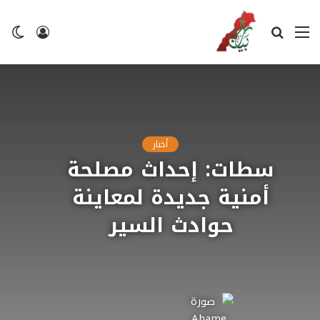
القائمة
بحث
تسجيل
ال
عن
الدخول
ال
أخبار
سطات: إحداث مصلحة
أمنية جديدة لمعاينة
حوادث السير