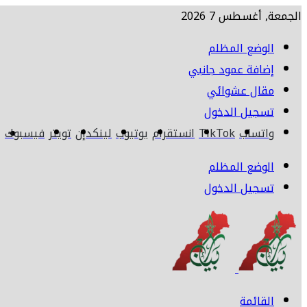
الجمعة, أغسطس 7 2026
الوضع المظلم
إضافة عمود جانبي
مقال عشوائي
تسجيل الدخول
واتساب
TikTok
انستقرام
يوتيوب
لينكدإن
تويتر
فيسبوك
ا
الوضع المظلم
تسجيل الدخول
القائمة