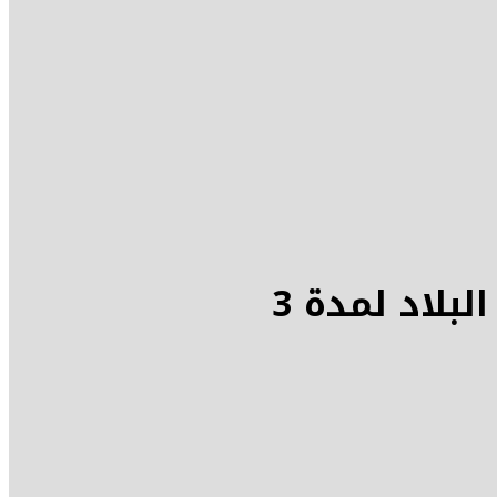
مصر : قرار جمهورى بإعلان حالة الطوارئ في جميع أنحاء البلاد لمدة 3