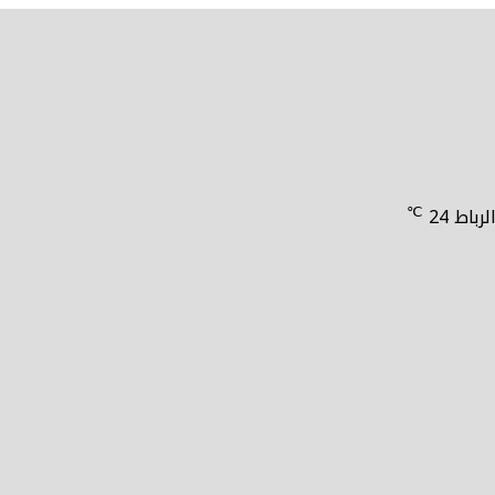
℃
لرباط
24