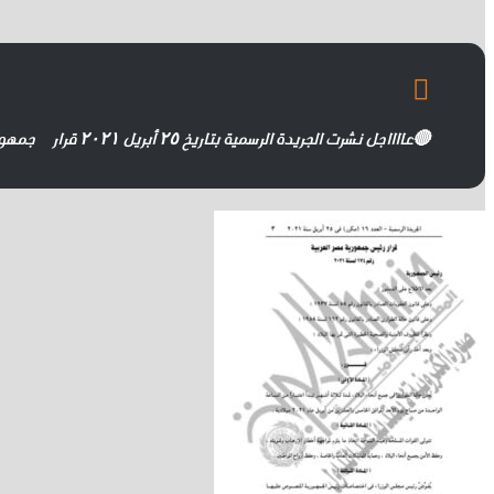
🔴عااااجل نشرت الجريدة الرسمية بتاريخ ٢٥ أبريل ٢٠٢١ قرار
جمهور