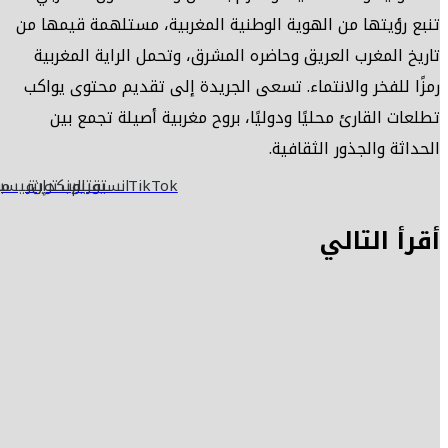
تنبع رؤيتها من الهوية الوطنية المغربية، مستلهمة قيمها من
تاريخ المغرب العريق وحاضره المشرق، وتحمل الراية المغربية
رمزًا للفخر والانتماء. تسعى الجريدة إلى تقديم محتوى يواكب
تطلعات القارئ محليًا ودوليًا، بروح مغربية أصيلة تجمع بين
الحداثة والجذور الثقافية.
TikTok
انستقرام
يوتيوب
لينكدإن
تويتر
فيسب
مو
الويب
أقرأ التالي