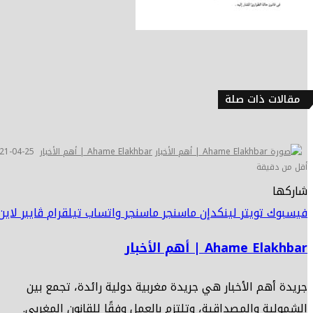
مقالات ذات صلة
Ahame Elakhbar | أهم الأخبار
21-04-25
أقل من دقيقة
شاركها
فيسبوك
تويتر
لينكدإن
ماسنجر
ماسنجر
واتساب
تيلقرام
ڤايبر
لاين
Ahame Elakhbar | أهم الأخبار
جريدة أهم الأخبار هي جريدة مغربية دولية رائدة، تجمع بين
الشمولية والمصداقية، وتلتزم بالعمل وفقًا للقانون المغربي.