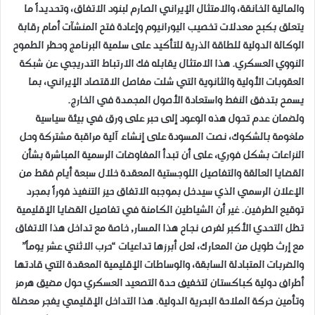
والمالية الخانقة، والامتثال الإيراني الصارم لبنود الاتفاق، وتحديداً ما
يتعلق بكبح معدلات تخصيب اليورانيوم وإعادة فتح المنشآت أمام رقابة
الوكالة الدولية للطاقة الذرية للتأكيد على سلمية البرنامج وحظر الطموح
النووي العسكري. هذا الامتثال يقابله فك الارتباط التدريجي عن شبكة
العقوبات الأولية والثانوية التي شلت مفاصل الاقتصاد الإيراني، بما
يسمح بتدفق النفط واستعادة الأصول المجمدة في الخارج.
​ولضمان عدم تحول هذه الوعود إلى حبر على ورق في بيئة سياسية
ملغومة بالشكوك، نصت المسودة على إنشاء آلية مراقبة مشتركة وحل
النزاعات بشكل فوري، على أن تبدأ المفاوضات الرسمية المباشرة بشأن
القضايا العالقة والتفاصيل اللوجستية المعقدة خلال سبعة أيام فقط من
الإعلان الرسمي الذي سيدخل بموجبه الاتفاق حيز التنفيذ فوراً بمجرد
توقيع الطرفين. غير أن الشياطين الكامنة في تفاصيل القضايا الإقليمية
تظل التحدي الأكبر لفرص نجاح هذا المسار, خاصة مع تداخل هذا الاتفاق
مع إرث طويل من المعارك، لعل أبرزها تداعيات “حرب الاثني عشر يوماً”
والضربات المتبادلة السابقة، والوساطات الإقليمية المعقدة التي قادتها
أطراف دولية كباكستان لتخفيف حدة التصعيد العسكري حول مضيق هرمز
وتأمين حركة الملاحة البحرية الدولية. هذا التداخل الإقليمي يفجر معضلة