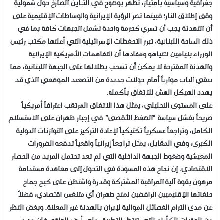
جغرافية وسياسية بامتياز، تظهر بوضوح في التباين الصارخ حول شمولية
وقف إطلاق النار؛ فبينما تصر الرؤية الإيرانية والوساطات الإقليمية على
أن التهدئة يجب أن تسري كحزمة واحدة تشمل الجبهات كافة بما في
ذلك الساحة اللبنانية، تبرز التحفظات الإسرائيلية التي أعلنها مكتب رئيس
الوزراء بنيامين نتنياهو ومفادها أن التفاهمات الأمريكية الإيرانية
والهدنة المقترحة لا يمكن أن تسحب بظلالها على الجبهة اللبنانية، مما
يبقي الباب موارباً أمام جولات جديدة من التصعيد الموضعي الذي قد
يهدد الهيكل الهش للاتفاق بأكمله.
​على المستوى التحليلي، يمثل هذا الاتفاق المرتقب اعترافاً أمريكياً
صريحاً بفشل سياسة “الضغط الأقصى” في إجبار طهران على الاستسلام
الكامل، وتراجعاً عسكرياً تكتيكياً لإعادة التركيز على التوازنات الدولية
الكبرى، وفي المقابل، يمثل تراجعاً إيرانياً واقعياً تدفعه الضرورات
المعيشية وضغوط الجبهة الداخلية التي لم تعد تحتمل المزيد من الحصار
الاقتصادي. إن نجاح هذه المسودة في التحول إلى معاهدة مستدامة
مرهون بقوة آلية المراقبة المشتركة وقدرة واشنطن على كبح جماح
حلفائها الإقليميين الرافضين لمنح طهران أي متنفس اقتصادي، فضلاً
عن مدى التزام الفصائل الموالية لإيران بالهدنة غير المعلنة. وبغض النظر