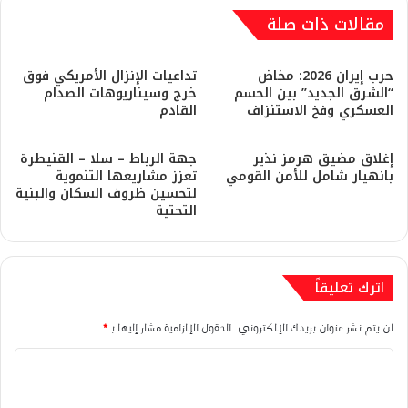
مقالات ذات صلة
حرب إيران 2026: مخاض
تداعيات الإنزال الأمريكي فوق
“الشرق الجديد” بين الحسم
خرج وسيناريوهات الصدام
العسكري وفخ الاستنزاف
القادم
إغلاق مضيق هرمز نذير
جهة الرباط – سلا – القنيطرة
بانهيار شامل للأمن القومي
تعزز مشاريعها التنموية
لتحسين ظروف السكان والبنية
التحتية
اترك تعليقاً
لن يتم نشر عنوان بريدك الإلكتروني.
الحقول الإلزامية مشار إليها بـ
*
ا
ل