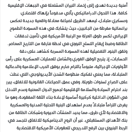
أمنية جديدة تهدف إلى إخماد النيران المشتعلة في الجبهات الإقليمية
كافة. هذا التحول الدراماتيكي يأتي مدفوعاً بإنهاك اقتصادي
وعسكري متبادل، ليمهد الطريق لصياغة معادلة واقعية جديدة تعكس
براغماتية مفرطة من الجانبين، حيث يتشابك في هذه المسودة الطموح
الإيراني لكسر طوق العزلة مع الرغبة الأمريكية في تأمين تدفقات
الطاقة وضبط إيقاع التسلح النووي في لحظة فارقة من التاريخ المعاصر.
​وتقف البنود التفصيلية لهذه المسودة المسربة كشاهد على دقة
الحسابات، إذ يتربع الوقف الفوري والشامل للعمليات العسكرية على رأس
الأولويات الإجرائية، متبوعاً بالتزام صارم بوقف الحرب الإعلامية والدعائية
المتبادلة، مما يعني تفكيك منظومة الشحن الأيديولوجي التي غطت
على الصراع لسنوات طويلة. وفي عمق الصياغات القانونية للاتفاق، يبرز
بند احترام السيادة والسلامة الإقليمية لجميع الدول المعنية وعدم التدخل
في الشؤون الداخلية كركيزة أساسية لإعادة بناء الثقة المفقودة، وهو ما
يفرض التزاماً متبادلاً بعدم استهداف البنية التحتية المدنية والعسكرية
والاقتصادية لأي طرف، مما يحيد المنشآت الحيوية وشبكات الطاقة من
بنك الأهداف المستقبلي. غير أن الروح الديناميكية للاتفاق تتجسد في
الربط البنيوي بين الرفع التدريجي للعقوبات الأمريكية الاقتصادية