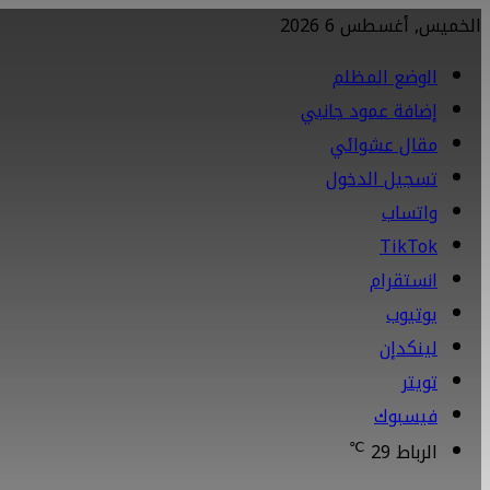
الخميس, أغسطس 6 2026
الوضع المظلم
إضافة عمود جانبي
مقال عشوائي
تسجيل الدخول
واتساب
TikTok
انستقرام
يوتيوب
لينكدإن
تويتر
فيسبوك
℃
الرباط
29