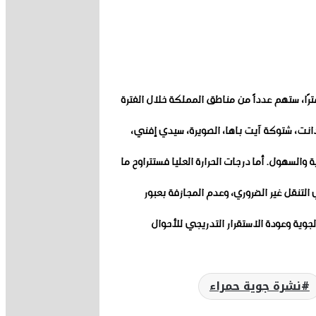
عامة للأرصاد الجوية عن نشرة إنذارية من مستوى يقظة أحمر، بسبب توقع تساقطات مطرية قوية أحيانًا رعدية تتراوح بين 80 و120 مليمترًا، ستهم عدداً من مناطق المملكة خلال الفترة
ودانت، شتوكة آيت باها، الصويرة، سيدي إفني،
ما بين 4 و9 درجات بالمناطق الجبلية والهضاب العليا، وبين 8 و13 درجة بالمناطق الساحلية والسهول. أما درجات الحرارة العليا فستتراوح ما
لتنقل غير الضروري، وعدم المجازفة بعبور
جوية وعودة الاستقرار التدريجي للأحوال
نشرة جوية حمراء