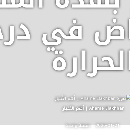
اض في درج
لحرارة
Ahame Elakhbar | أهم الأخبار
2026-01-01
دقيقة واحدة