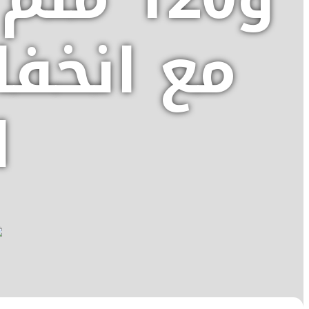
مع انخف
ا