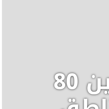
نشرة حمراء: أمطار بين 80
مناطق