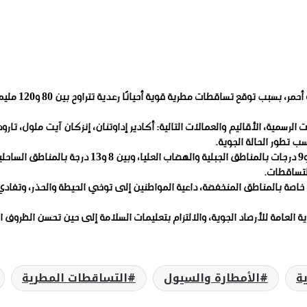
أعلنت المديرية ال
لرسمية، الأقاليم والعمالات التالية: أكادير إداوتنان، إنزكان آيت ملول، تار
ب تطور الحالة الجوية.
وبخصوص درجات الحرارة المرتقبة، يُنتظر أن تتراوح الحرارة الدنيا 
اصة بالمناطق المنخفضة، داعية المواطنين إلى توخي الحيطة والحذر، وتفادي ا
 العامة للأرصاد الجوية، والالتزام بتعليمات السلامة إلى حين تحسن الظروف ال
ية
الأمطارة والسيول
التساقطات المطرية