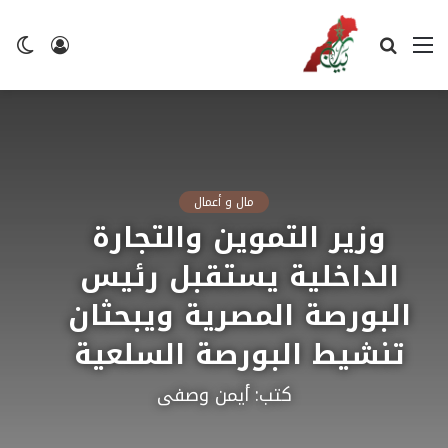
القائمة
بحث
تسجيل
ال
عن
الدخول
ال
مال و أعمال
وزير التموين والتجارة
الداخلية يستقبل رئيس
البورصة المصرية ويبحثان
تنشيط البورصة السلعية
كتب: أيمن وصفى