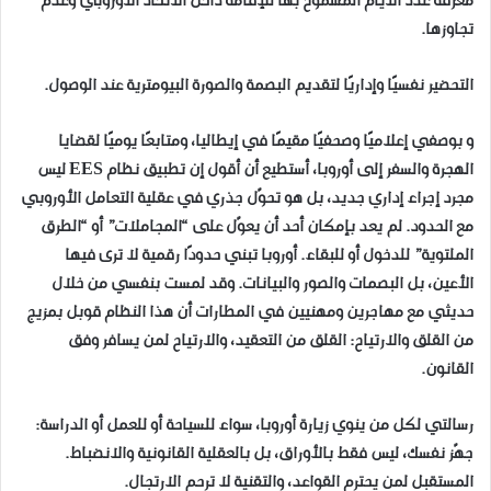
معرفة عدد الأيام المسموح بها للإقامة داخل الاتحاد الأوروبي وعدم
تجاوزها.
التحضير نفسيًا وإداريًا لتقديم البصمة والصورة البيومترية عند الوصول.
و بوصفي إعلاميًا وصحفيًا مقيمًا في إيطاليا، ومتابعًا يوميًا لقضايا
الهجرة والسفر إلى أوروبا، أستطيع أن أقول إن تطبيق نظام EES ليس
مجرد إجراء إداري جديد، بل هو تحوّل جذري في عقلية التعامل الأوروبي
مع الحدود. لم يعد بإمكان أحد أن يعوّل على “المجاملات” أو “الطرق
الملتوية” للدخول أو للبقاء. أوروبا تبني حدودًا رقمية لا ترى فيها
الأعين، بل البصمات والصور والبيانات. وقد لمست بنفسي من خلال
حديثي مع مهاجرين ومهنيين في المطارات أن هذا النظام قوبل بمزيج
من القلق والارتياح: القلق من التعقيد، والارتياح لمن يسافر وفق
القانون.
رسالتي لكل من ينوي زيارة أوروبا، سواء للسياحة أو للعمل أو الدراسة:
جهّز نفسك، ليس فقط بالأوراق، بل بالعقلية القانونية والانضباط.
المستقبل لمن يحترم القواعد، والتقنية لا ترحم الارتجال.