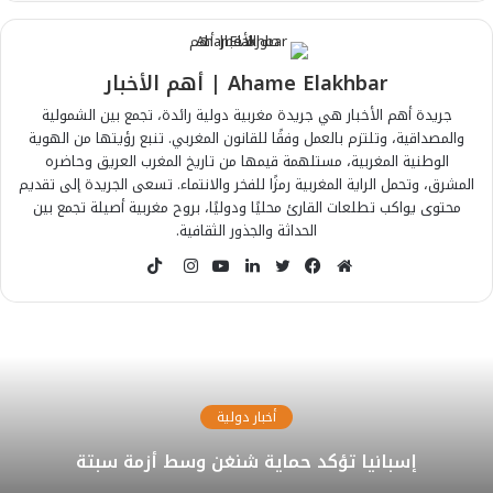
Ahame Elakhbar | أهم الأخبار
جريدة أهم الأخبار هي جريدة مغربية دولية رائدة، تجمع بين الشمولية
والمصداقية، وتلتزم بالعمل وفقًا للقانون المغربي. تنبع رؤيتها من الهوية
الوطنية المغربية، مستلهمة قيمها من تاريخ المغرب العريق وحاضره
المشرق، وتحمل الراية المغربية رمزًا للفخر والانتماء. تسعى الجريدة إلى تقديم
محتوى يواكب تطلعات القارئ محليًا ودوليًا، بروح مغربية أصيلة تجمع بين
الحداثة والجذور الثقافية.
T
i
م
ف
ت
ل
ي
ا
k
و
ي
و
ي
و
ن
T
ق
س
ي
ن
ت
س
o
ع
ب
ت
ك
ي
ت
k
ا
و
ر
د
و
ق
أخبار دولية
ل
ك
إ
ب
ر
و
ن
ا
إسبانيا تؤكد حماية شنغن وسط أزمة سبتة
ي
م