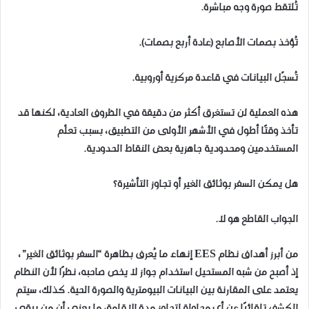
تُلتقط صورة وجه مباشرة.
تُؤخذ بصمات الأصابع (عادة أربع بصمات).
تُسجّل البيانات في قاعدة مركزية أوروبية.
هذه العملية لن تستغرق أكثر من دقيقة في الظروف العادية، لكنها قد
تأخذ وقتًا أطول في الأشهر الأولى من التطبيق، بسبب تعلّم
المستخدمين ومحدودية جاهزية بعض النقاط الحدودية.
هل يمكن السفر بوثائق الغير أو تجاوز التأشيرة؟
الجواب القاطع هو لا.
من أبرز أهداف نظام EES إنهاء ما يُعرف بظاهرة “السفر بوثائق الغير”،
إذ أصبح من شبه المستحيل استخدام جواز لا يخص صاحبه، نظرًا لأن النظام
يعتمد على المقارنة بين البيانات البيومترية والصورة الحية. كذلك، سيتم
الكشف تلقائيًا عن أي محاولة لتجاوز مدة الإقامة، ما يعني أن من يبقى