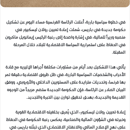
في خطوة سياسية بارزة، أعلنت الرئاسة الفرنسية مساء اليوم عن تشكيل
حكومة جديدة في باريس، شملت إعادة تعيين رولان ليسكيور في
منصبه وزيراً للمالية، في إشارة واضحة إلى رغبة الرئيس إيمانويل ماكرون
في الحفاظ على استمرارية السياسة الاقتصادية للبلاد خلال المرحلة
المقبلة.
يأتي هذا التشكيل بعد أيام من مشاورات مكثفة أجراها الإليزيه مع قادة
الأحزاب والشخصيات السياسية البارزة، في ظل ظروف اقتصادية دقيقة تمر
بها فرنسا، وتحديات متزايدة على المستويين الداخلي والأوروبي. ووفق
البيان الصادر عن الرئاسة، فإن الحكومة الجديدة ستضم مزيجاً من الوجوه
القديمة والجديدة، بهدف تحقيق توازن بين الخبرة والتجديد.
إعادة تعيين رولان ليسكيور، الذي يُعرف بخلفيته الاقتصادية القوية
وخبرته في الشؤون المالية والصناعية، يعكس رغبة الحكومة في الحفاظ
على نهج الإصلاح المالي والانفتاح الاقتصادي الذي تبنّته باريس في