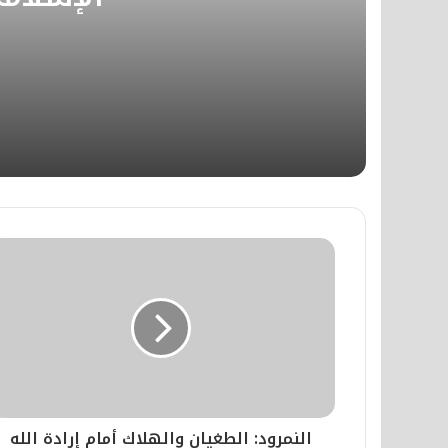
منذ أسبوع واحد
حقيقة الشرك بالله في مرآة الدين ا
منذ أسبوعين
دركات العذاب الأبدي وسراديب الشق
منذ أسبوعين
​رحلة إلى دار النعيم الأبدي وصفة ا
النمرود: الطغيان والهلاك أمام إرادة الله
منذ أسبوعين