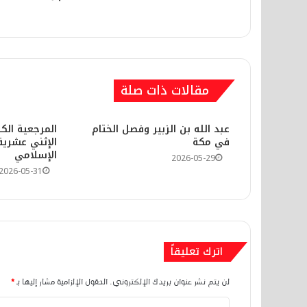
أهم الدلالات التفسيرية في مطلع سو
منذ أسبوعين
الحفاوة بالأنثى في الإسلام بين الج
مقالات ذات صلة
​عبد الله بن الزبير وفصل الختام
المرجعية الك
في مكة
الإثني عشرية 
منذ أسبوعين
الإسلامي
2026-05-29
رحلة البشرية الكبرى نحو المحطة الأب
2026-05-31
2026-06-08
جامع القرآن وترجمان وحي النبوة زيد 
اترك تعليقاً
لن يتم نشر عنوان بريدك الإلكتروني.
الحقول الإلزامية مشار إليها بـ
*
2026-06-07