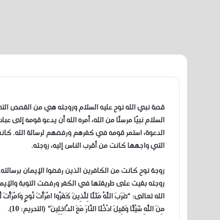
قصة نبي الله نوح عليه السلام وزوجته هي من القصص التي ت
السلام نبيًا مرسلًا من الله، أمره الله أن يدعو قومه إلى ع
الدعوة، استمر قومه في كفرهم ورفضهم لرسالة الله. كانت ر
التي واجهها كانت من أقرب الناس إليه، زوجته.
زوجة نوح كانت من الكافرين الذين رفضوا الإيمان برسالته. ور
زوجته بقيت على طريقتها في الكفر ورفضت التوبة والإيم
الله تعالى: “ضَرَبَ اللَّهُ مَثَلًا لِلَّذِينَ كَفَرُوا امْرَأَتَ نُوحٍ وَامْرَأَتَ لُوط
مِنَ اللَّهِ شَيْئًا وَقِيلَ ادْخُلَا النَّارَ مَعَ الدَّاخِلِينَ” (التحريم: 10).