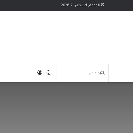
الجمعة, أغسطس 7 2026
الوضع
تسجيل
بحث
المظلم
الدخول
عن