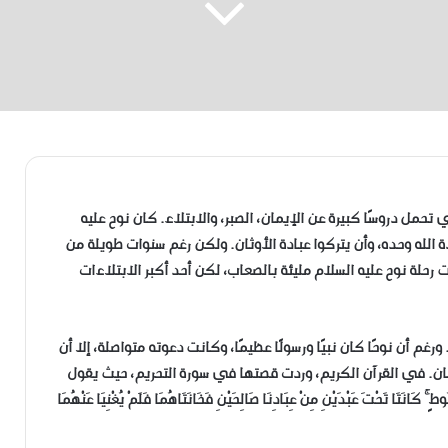
حمل دروسًا كبيرة عن الإيمان، الصبر، والابتلاء. كان نوح عليه
بادة الله وحده، وأن يتركوا عبادة الأوثان. ولكن رغم سنوات طويلة من
حلة نوح عليه السلام مليئة بالصعاب، لكن أحد أكبر الابتلاءات
غم أن نوحًا كان نبيًا ورسولًا عظيمًا، وكانت دعوته متواصلة، إلا أن
ان. في القرآن الكريم، وردت قصتها في سورة التحريم، حيث يقول
ٍ ۚ كَانَتَا تَحْتَ عَبْدَيْنِ مِنْ عِبَادِنَا صَالِحَيْنِ فَخَانَتَاهُمَا فَلَمْ يُغْنِيَا عَنْهُمَا