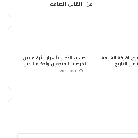
عن "القاتل الصامت
رة التكوير الكريمة
اهلية والهدى النبوي
برى لفرقة الشيعة
​حساب الآجال بأسرار الأرقام بين
عبر التاريخ
تخرصات المنجمين وأحكام الدين
2026-06-03
دية وغاية الوجود
بن ثابت الأنصاري