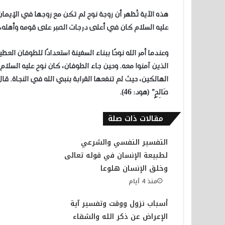
هذه الآية تُظهر أن زوجة نوح لم تكن مع زوجها في الإيمان
عليه السلام كان في أعلى درجات الصبر على قومه وأهله، إل
وعندما أمر الله نوحًا ببناء السفينة استعدادًا للطوفان ا
الذين آمنوا معه. وحين جاء الطوفان، كان نوح عليه السلام
الهالكين، حيث لم تنفعها القرابة بنبي الله في النجاة. قال الله تعال
صَالِحٍ” (هود: 46).
مقالات ذات صلة
التفسير النفسي والشرعي
لطبيعة الإنسان في قوله تعالى
وخلق الإنسان هلوعا
منذ 4 أيام
أسباب نزول ووقت وتفسير آية
الإعراض عن ذكر الله والشقاء