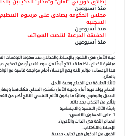
إطلاق دوريتي “أمان” و”مدار” الذكيتين بالدار
منذ أسبوعين
مجلس الحكومة يصادق على مرسوم التنظيم 
السجنية
منذ أسبوعين
الحقيقة المرعبة لتنصت الهواتف
منذ أسبوعين
خيبة الأمل هي الشعور بالإحباط والخذلان عند سقوط التوقعات التي 
مباشرة للخداع، لكنها قد تنتج أيضًا من سوء تقدير أو من تضخيم صور
هذا الإحساس مؤلم لأنه يضع الإنسان أمام مواجهة قاسية مع الواقع
بالمثل.
ثالثًا: العلاقة بين الخداع وخيبة الأمل
الخداع يولد خيبة أمل، وخيبة الأمل تكشف الخداع. فكلاهما وجهان
الصدق والوضوح. وغالبًا ما يكون الألم النفسي الناتج أكبر من الفع
يتألم من الكذب بحد ذاته.
رابعًا: الآثار النفسية والاجتماعية
1. على المستوى النفسي:
انعدام الثقة في الذات والآخرين.
الإحباط والاكتئاب.
الخوف من الدخول في تجارب جديدة.