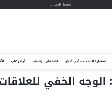
الوضع
إضافة
مقال
واتساب
TikTok
انستقرام
يوتيوب
لينكدإن
تويتر
تسجيل الدخول
المظلم
عمود
عشوائي
جانبي
استمارة الانضمام – أهم الأخبار
قناتنا على الواتساب
أراء وكتاب
الأخ
 الوجه الخفي للعلاقات 