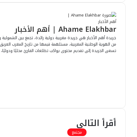
Ahame Elakhbar | أهم الأخبار
جريدة أهم الأخبار هي جريدة مغربية دولية رائدة، تجمع بين الشمولية وا
من الهوية الوطنية المغربية، مستلهمة قيمها من تاريخ المغرب العريق وحا
تسعى الجريدة إلى تقديم محتوى يواكب تطلعات القارئ محليًا ودوليًا، بر
م
و
ف
ي
ت
ق
ل
ع
و
س
ا
ب
ي
ي
ي
ا
ل
ت
ن
و
و
ن
ر
ت
و
ك
T
ك
i
ي
ي
د
س
إ
ت
و
k
ب
ق
ن
T
ب
أقرأ التالي
ر
o
ا
k
مجتمع
م