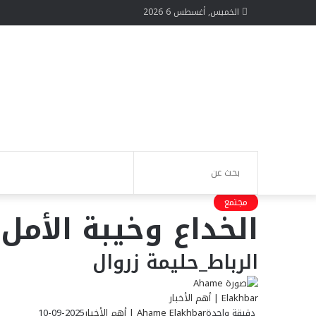
الخميس, أغسطس 6 2026
الوضع
تسجيل
بحث
مجتمع
الخداع وخيبة الأمل:
المظلم
الدخول
عن
الرباط_حليمة زروال
دقيقة واحدة
Ahame Elakhbar | أهم الأخبار
2025-09-10