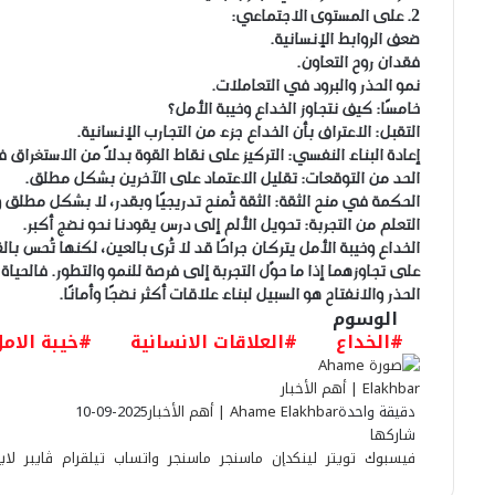
2. على المستوى الاجتماعي:
ضعف الروابط الإنسانية.
فقدان روح التعاون.
نمو الحذر والبرود في التعاملات.
خامسًا: كيف نتجاوز الخداع وخيبة الأمل؟
التقبل: الاعتراف بأن الخداع جزء من التجارب الإنسانية.
إعادة البناء النفسي: التركيز على نقاط القوة بدلاً من الاستغراق
الحد من التوقعات: تقليل الاعتماد على الآخرين بشكل مطلق.
الحكمة في منح الثقة: الثقة تُمنح تدريجيًا وبقدر، لا بشكل مطلق 
التعلم من التجربة: تحويل الألم إلى درس يقودنا نحو نضج أكبر.
الخداع وخيبة الأمل يتركان جراحًا قد لا تُرى بالعين، لكنها تُحس ب
على تجاوزهما إذا ما حوّل التجربة إلى فرصة للنمو والتطور. فالحياة ت
الحذر والانفتاح هو السبيل لبناء علاقات أكثر نضجًا وأمانًا.
الوسوم
#الخداع
#العلاقات الانسانية
#خيبة الام
دقيقة واحدة
Ahame Elakhbar | أهم الأخبار
2025-09-10
شاركها
فيسبوك
تويتر
لينكدإن
ماسنجر
ماسنجر
واتساب
تيلقرام
ڤايبر
لاي