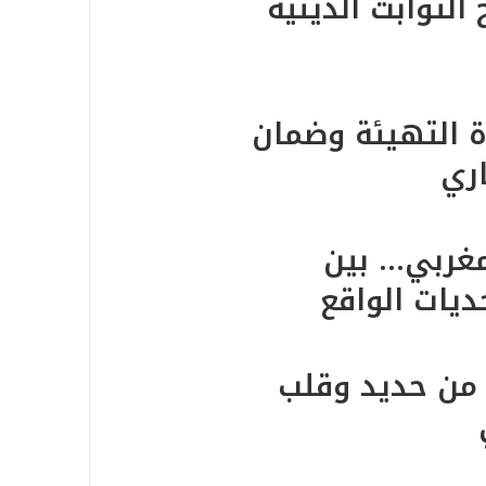
لثوابت الدينية
 التهيئة وضمان
اري
مغربي… بين
ديات الواقع
 من حديد وقلب