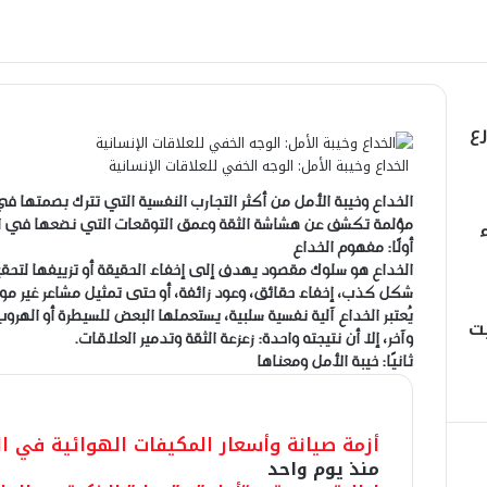
ع
الخداع وخيبة الأمل: الوجه الخفي للعلاقات الإنسانية
الخداع وخيبة الأمل من أكثر التجارب النفسية التي تترك بصمتها ف
مؤلمة تكشف عن هشاشة الثقة وعمق التوقعات التي نضعها في ال
أولًا: مفهوم الخداع
الخداع هو سلوك مقصود يهدف إلى إخفاء الحقيقة أو تزييفها لت
شكل كذب، إخفاء حقائق، وعود زائفة، أو حتى تمثيل مشاعر غير مو
يُعتبر الخداع آلية نفسية سلبية، يستعملها البعض للسيطرة أو اله
ت
وآخر، إلا أن نتيجته واحدة: زعزعة الثقة وتدمير العلاقات.
ثانيًا: خيبة الأمل ومعناها
مقالات ذات صلة
أزمة صيانة وأسعار المكيفات الهوائية في ا
منذ يوم واحد