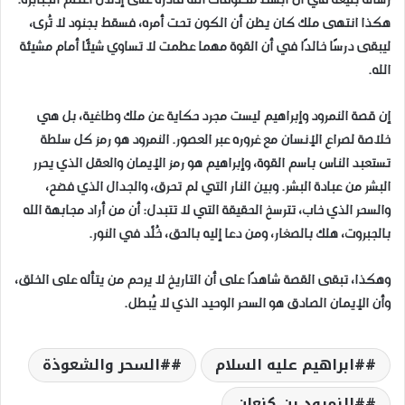
رسالة بليغة في أن أبسط مخلوقات الله قادرة على إذلال أعظم الجبابرة.
هكذا انتهى ملك كان يظن أن الكون تحت أمره، فسقط بجنود لا تُرى،
ليبقى درسًا خالدًا في أن القوة مهما عظمت لا تساوي شيئًا أمام مشيئة
الله.
إن قصة النمرود وإبراهيم ليست مجرد حكاية عن ملك وطاغية، بل هي
خلاصة لصراع الإنسان مع غروره عبر العصور. النمرود هو رمز كل سلطة
تستعبد الناس باسم القوة، وإبراهيم هو رمز الإيمان والعقل الذي يحرر
البشر من عبادة البشر. وبين النار التي لم تحرق، والجدال الذي فضح،
والسحر الذي خاب، تترسخ الحقيقة التي لا تتبدل: أن من أراد مجابهة الله
بالجبروت، هلك بالصغار، ومن دعا إليه بالحق، خُلّد في النور.
وهكذا، تبقى القصة شاهدًا على أن التاريخ لا يرحم من يتأله على الخلق،
وأن الإيمان الصادق هو السحر الوحيد الذي لا يُبطل.
#ابراهيم عليه السلام
#السحر والشعوذة
#النمرود بن كنعان