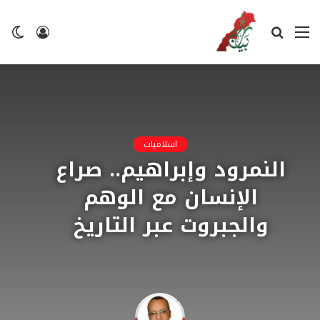
القائمة
بحث
تسجيل
ال
عن
الدخول
ال
اسلاميات
النمرود وإبراهيم.. صراع
الإنسان مع الوهم
والجبروت عبر التاريخ