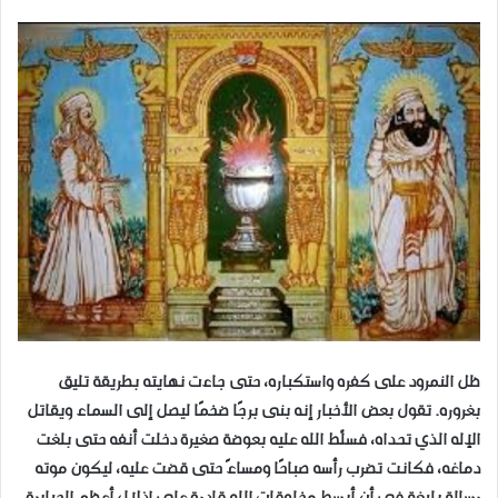
ظل النمرود على كفره واستكباره، حتى جاءت نهايته بطريقة تليق
بغروره. تقول بعض الأخبار إنه بنى برجًا ضخمًا ليصل إلى السماء ويقاتل
الإله الذي تحداه، فسلّط الله عليه بعوضة صغيرة دخلت أنفه حتى بلغت
دماغه، فكانت تضرب رأسه صباحًا ومساءً حتى قضت عليه، ليكون موته