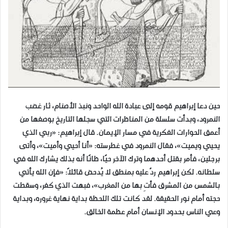
حين دعا إبراهيم قومه إلى عبادة الله الواحد ونبذ الأصنام، ثار غضب
النمرود، وبدأت سلسلة من المناظرات التي سجلها التاريخ بوصفها من
أعمق الحوارات الفكرية في مسار الإيمان. قال إبراهيم: «ربي الذي
يحيي ويميت»، فقال النمرود في غطرسته: «أنا أحيي وأميت»، وأتى
برجلين، فأمر بقتل أحدهما وترك الآخر حيًا، ظانًا أنه بذلك يشارك الله في
سلطانه. لكن إبراهيم ردّ عليه بمنطق لا يُدحض قائلاً: «فإن الله يأتي
بالشمس من المشرق فأتِ بها من المغرب»، فبهت الذي كفر، وسقطت
حجته أمام نور الحقيقة. لقد كانت تلك اللحظة بداية نهاية غروره، وبداية
وعي الناس بحدود الإنسان أمام عظمة الخالق.