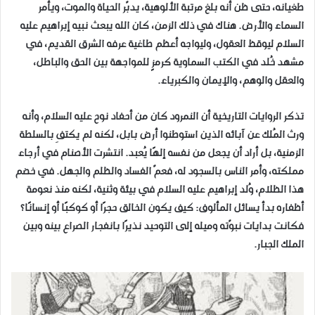
طغيانه، حتى ظن أنه بلغ مرتبة الألوهية، يدبّر الحياة والموت، ويأمر
السماء والأرض. هناك في ذلك الزمن، كان الله يبعث نبيه إبراهيم عليه
السلام ليوقظ العقول، وليواجه أعظم طاغية عرفه الشرق القديم، في
مشهد خُلد في الكتب السماوية كرمزٍ للمواجهة بين الحق والباطل،
والعقل والوهم، والإيمان والكبرياء.
تذكر الروايات التاريخية أن النمرود كان من أحفاد نوح عليه السلام، وأنه
ورث المُلك عن آبائه الذين استوطنوا أرض بابل، لكنه لم يكتفِ بالسلطة
الزمنية، بل أراد أن يجعل من نفسه إلهًا يُعبد. انتشرت الأصنام في أرجاء
مملكته، وأمر الناس بالسجود له، فعمّ الفساد والظلم والجهل. في خضم
هذا الظلام، وُلد إبراهيم عليه السلام في بيئة وثنية، لكنه منذ نعومة
أظفاره بدأ يسائل المألوف: كيف يكون الخالق حجرًا أو كوكبًا أو إنسانًا؟
فكانت بدايات نبوّته وميله إلى التوحيد نذيرًا بانفجار الصراع بينه وبين
الملك الجبار.