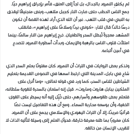
لم يكتفِ النمرود بالجدال، بل لجأ إلى العنف، فأمر بإحراق إبراهيم حيًا.
جمع الناس الحطب حتى صارت النار كجبل ملتهب، وبنى منجنيقًا ليقذف
به النبي في قلب اللهب. غير أن الله الذي أراد لهذه القصة أن تكون
درسًا خالدًا قال للنار: «كوني بردًا وسلامًا على إبراهيم»، فانقلب
المشهد معجزةً تُبطل السحر والطغيان. خرج إبراهيم من النار سالمًا، بينما
امتلأت قلوب الناس بالرهبة والإيمان، وبدأت أسطورة النمرود تتصدع
في أعين أتباعه.
وتذكر بعض الروايات في التراث أن النمرود كان مفتونًا بعلم السحر الذي
شاع في بابل، المدينة التي ارتبط اسمها في النصوص القديمة بتعليم
الشياطين للناس السحر، كما ورد في قوله تعالى: «وما أُنزل على
الملكين ببابل هاروت وماروت». قيل إنه استعان بالسحرة لتقوية سلطانه،
فتعلم بعض طقوسهم وأسرارهم، حتى خُيِّل إليه أنه يسيطر على القوى
الخفية، وأن بوسعه محاربة السماء. ومع أن هذه التفاصيل ليست نصًا
قرآنيًا صريحًا، إلا أن التراث اليهودي والإسلامي يجمع على أن النمرود
كان مغرورًا بما ظنه معرفة خارقة، فحوّل العلم إلى وسيلة لتأليه الذات لا
لتقريب الإنسان من خالقه.