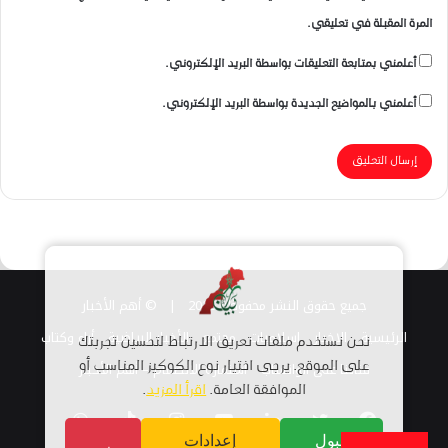
المرة المقبلة في تعليقي.
أعلمني بمتابعة التعليقات بواسطة البريد الإلكتروني.
أعلمني بالمواضيع الجديدة بواسطة البريد الإلكتروني.
جميع حقوق النشر محفوظة 2026 |
© أهم الأخبار
الرئيسية
الاخبار
اسلاميات
مجتمع
الأخبار الرياضية
أراء وكتاب
نحن نستخدم ملفات تعريف الارتباط لتحسين تجربتك
على الموقع. يرجى اختيار نوع الكوكيز المناسب أو
قناتنا على الواتساب
استمارة الانضمام – أهم الأخبار
الموافقة العامة.
اقرأ المزيد
.
فيسبوك
تويتر
لينكدإن
يوتيوب
انستقرام
TikTok
واتساب
قبول
إعدادات