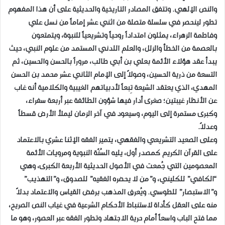
والنص الإلهي. وتتفق المصادر التاريخية والحديثية على أن هذا المفهوم
تطور لينحصر في سلسلة متصلة من اثني عشر إماماً من نسل علي
وفاطمة الزهراء، يمثلون امتداداً روحياً وتشريعياً للنبوة، ويتمتعون
بالعصمة من الخطأ والزلل، والعلم اللدني المستمد من علوم النبي، حيث
يبدأ عقد هؤلاء الأئمة بعلي بن أبي طالب، مروراً بالحسن والحسين، ثم
التسعة من ذرية الحسين، وصولاً إلى الإمام الثاني عشر محمد بن الحسن
المهدي، الذي يعتقد الشيعة تِبعاً لأدبياتهم الغيبية والكلامية أنه غاب
عن الأنظار غيبتين؛ صغرى أدار فيها شؤون الطائفة عبر أربعة سفراء،
وكبرى مستمرة إلى اليوم، وسيعود في آخر الزمان ليملأ الأرض قسطاً
وعدلاً.
​وعلى الصعيد التشريعي والفقهي، يتميز الفقه الإثنا عشري بالاعتماد
على القرآن الكريم كمصدر أول، يليه السُنّة النبوية ومرويات الأئمة
المعصومين التي جُمعت في الأصول الحديثية الأربعة الكبرى، وهي
“الكافي” للكليني، و”من لا يحضره الفقيه” للصدوق، و”التهذيب”
و”الاستبصار” للطوسي. ويُعرف المذهب برفض القياس والاعتماد بدلاً
منه على العقل كأداة لاستنباط الأحكام الشرعية في غياب النص الصريح،
مما فتح الباب واسعاً أمام حرية الاجتهاد وتطور الفقه عبر العصور، وهو ما