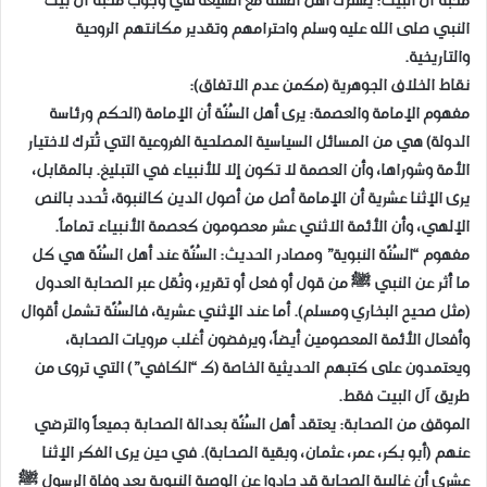
​محبة آل البيت: يشترك أهل السُنّة مع الشيعة في وجوب محبة آل بيت
النبي صلى الله عليه وسلم واحترامهم وتقدير مكانتهم الروحية
والتاريخية.
​نقاط الخلاف الجوهرية (مكمن عدم الاتفاق):
​مفهوم الإمامة والعصمة: يرى أهل السُنّة أن الإمامة (الحكم ورئاسة
الدولة) هي من المسائل السياسية المصلحية الفروعية التي تُترك لاختيار
الأمة وشوراها، وأن العصمة لا تكون إلا للأنبياء في التبليغ. بالمقابل،
يرى الإثنا عشرية أن الإمامة أصل من أصول الدين كالنبوة، تُحدد بالنص
الإلهي، وأن الأئمة الاثني عشر معصومون كعصمة الأنبياء تماماً.
​مفهوم “السُنّة النبوية” ومصادر الحديث: السُنّة عند أهل السُنّة هي كل
ما أُثر عن النبي ﷺ من قول أو فعل أو تقرير، ونُقل عبر الصحابة العدول
(مثل صحيح البخاري ومسلم). أما عند الإثني عشرية، فالسُنّة تشمل أقوال
وأفعال الأئمة المعصومين أيضاً، ويرفضون أغلب مرويات الصحابة،
ويعتمدون على كتبهم الحديثية الخاصة (كـ “الكافي”) التي تروى من
طريق آل البيت فقط.
​الموقف من الصحابة: يعتقد أهل السُنّة بعدالة الصحابة جميعاً والترضي
عنهم (أبو بكر، عمر، عثمان، وبقية الصحابة). في حين يرى الفكر الإثنا
عشري أن غالبية الصحابة قد حادوا عن الوصية النبوية بعد وفاة الرسول ﷺ