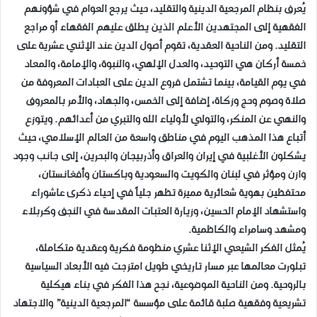
يُعرف بنظام المرجعية الدينية والتقليد، حيث يرجع العوام في شؤونهم
الفقهية إلى المجتهدين الأعلم الذين يطلق عليهم الفقهاء أو مراجع
التقليد. ومن الناحية العقدية، تقوم أصول الدين عند الإثني عشرية على
خمسة أركان هي التوحيد، والعدل الإلهي، والنبوة، والإمامة، والمعاد
في يوم القيامة، بينما تشتمل فروع الدين على العبادات المعروفة من
صلاة وصوم وحج وزكاة، إضافة إلى الخمس، والجهاد، والأمر بالمعروف
والنهي عن المنكر، والتولي لأولياء الله والتبري من أعدائهم. ويتوزع
أتباع هذا المذهب اليوم في مناطق واسعة من العالم الإسلامي، حيث
يشكلون الأغلبية في إيران والعراق وأذربيجان والبحرين، إلى جانب وجود
وازن ومؤثر في لبنان والكويت والسعودية وباكستان وأفغانستان،
محتفظين بهوية شعائرية مميزة تظهر جلياً في إحياء ذكرى عاشوراء
واستشهاد الإمام الحسين، وزيارة العتبات المقدسة في النجف وكربلاء
ومشهد وسامراء والكاظمية.
​يُمثل الفكر الشيعي الإثنا عشري منظومة فكرية وعقدية متكاملة،
تبلورت معالمها عبر مسار تاريخي طويل امتزجت فيه الأبعاد السياسية
بالروحية. ومن الناحية الموضوعية، نجح هذا الفكر في بناء هيكلية
تشريعية وفقهية صلبة قائمة على مؤسسة “المرجعية الدينية” والاجتهاد