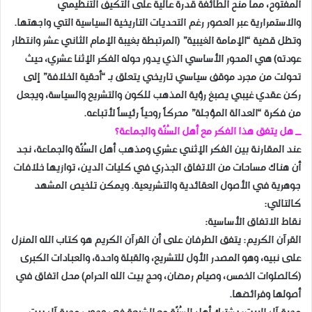
المفتوح، مما منح الطائفة قدرة عالية على التكيف التنظيمي
والاستمرارية عبر العصور رغم التحديات التاريخية السياسية التي واجهتها.
​وتظل قضية “الإمامة الغيبية” (المرتبطة بغيبة الإمام الثاني عشر وانتظار
عودته) هي المحور الأساسي الذي يدور حوله الفكر الإثنا عشري، حيث
تحولت من مجرد موقف سياسي تاريخي يتعلق بـ “أحقية الخلافة” إلى
ركن عقدي غيبي يصبغ رؤية المذهب للكون والتشريع والسياسة، ويجعل
من فكرة “العدالة المؤجلة” محركاً روحياً رئيساً لأتباعه.
​_ هل يتفق هذا الفكر مع أهل السُنّة والجماعة؟
​عند المقارنة بين الفكر الإثني عشري ومذهب أهل السُنّة والجماعة، نجد
أن هناك مساحات من الاتفاق الجذري في كليات الدين، توازيها خلافات
جوهرية في الأصول العقائدية والتشريعية. ويمكن تلخيص المشهد
كالتالي:
​نقاط الاتفاق الأساسية:
​القرآن الكريم: يتفق الطرفان على أن القرآن الكريم هو كتاب الله المنزل
على نبيه، وهو المصدر الأول للتشريع، والقبلة واحدة، والعبادات الكبرى
(كالصلوات الخمس، وصيام رمضان، وحج بيت الله الحرام) محل اتفاق في
أصولها وفرائضها.