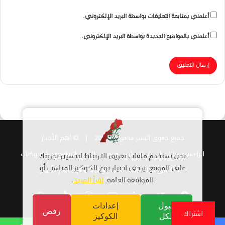
أعلمني بمتابعة التعليقات بواسطة البريد الإلكتروني.
أعلمني بالمواضيع الجديدة بواسطة البريد الإلكتروني.
جميع حقوق النشر محفوظة 2026 |
© أهم الأخبار
الرئيسية
الاخبار
اسلاميات
مجتمع
الأخبار الرياضية
أراء وكتاب
نحن نستخدم ملفات تعريف الارتباط لتحسين تجربتك
قناتنا على الواتساب
على الموقع. يرجى اختيار نوع الكوكيز المناسب أو
استمارة الانضمام – أهم الأخبار
الموافقة العامة.
اقرأ المزيد
.
فيسبوك
تويتر
لينكدإن
يوتيوب
انستقرام
TikTok
واتساب
قبول
إعدادات
رفض
اشتراك
الكل
الكوكيز